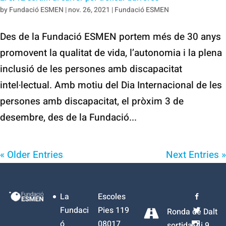
by
Fundació ESMEN
|
nov. 26, 2021
|
Fundació ESMEN
Des de la Fundació ESMEN portem més de 30 anys
promovent la qualitat de vida, l’autonomia i la plena
inclusió de les persones amb discapacitat
intel·lectual. Amb motiu del Dia Internacional de les
persones amb discapacitat, el pròxim 3 de
desembre, des de la Fundació...
« Older Entries
Next Entries »
La
Escoles
Fundaci
Pies 119
Ronda de Dalt
ó
08017
sortida 7 i 9