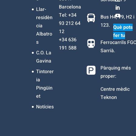
Barcelona
Llar-
Tel: +34
Bus H4, V9, H2 i
residèn
93 212 64
123.
cia
Què pots
12
Albatro
fer tu
+34
636
s
Ferrocarrils FG
191 588
Sarrià.
C.O. La
Gavina
Pàrquing més
Tintorer
proper:
ia
Pingüin
Centre mèdic
et
Teknon
Notícies