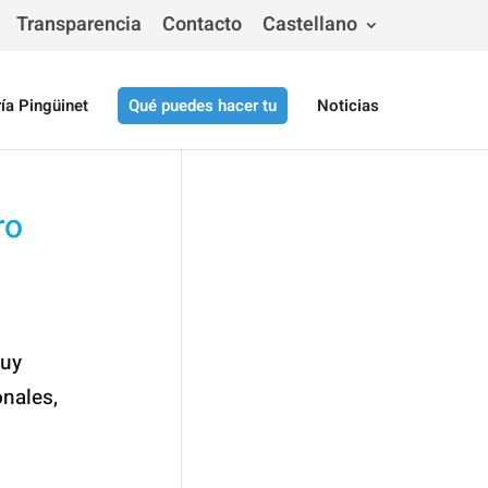
Transparencia
Contacto
Castellano
ría Pingüinet
Qué puedes hacer tu
Noticias
ro
muy
onales,