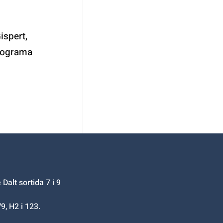
ispert,
programa
Dalt sortida 7 i 9
9, H2 i 123.