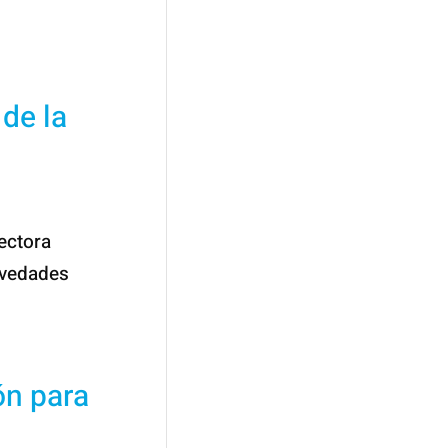
de la
ectora
ovedades
ón para