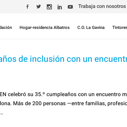
Trabaja con nosotros
dación
Hogar-residencia Albatros
C.O. La Gavina
Tintore
ños de inclusión con un encuent
MEN celebró su 35.º cumpleaños con un encuentro 
celona. Más de 200 personas —entre familias, profesi
..