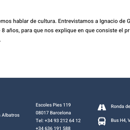
emos hablar de cultura. Entrevistamos a Ignacio de G
 8 años, para que nos explique en que consiste el 
.
Escoles Pies 119
Ronda de 
08017 Barcelona
 Albatros
Bus H4, V
Tel: +34
93 212 64 12
+34
636 191 588