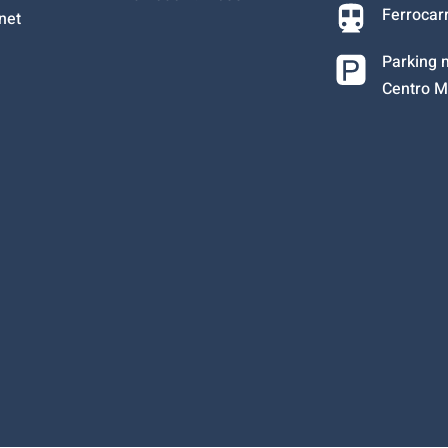
Ferrocarr
net
Parking 
Centro M