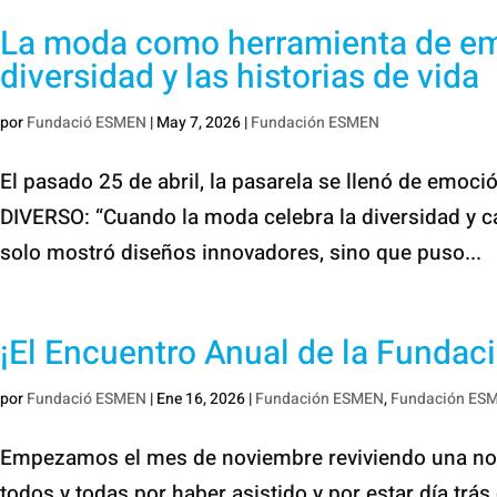
La moda como herramienta de emp
diversidad y las historias de vida
por
Fundació ESMEN
|
May 7, 2026
|
Fundación ESMEN
El pasado 25 de abril, la pasarela se llenó de emoci
DIVERSO: “Cuando la moda celebra la diversidad y c
solo mostró diseños innovadores, sino que puso...
¡El Encuentro Anual de la Fundac
por
Fundació ESMEN
|
Ene 16, 2026
|
Fundación ESMEN
,
Fundación ES
Empezamos el mes de noviembre reviviendo una noc
todos y todas por haber asistido y por estar día trás d