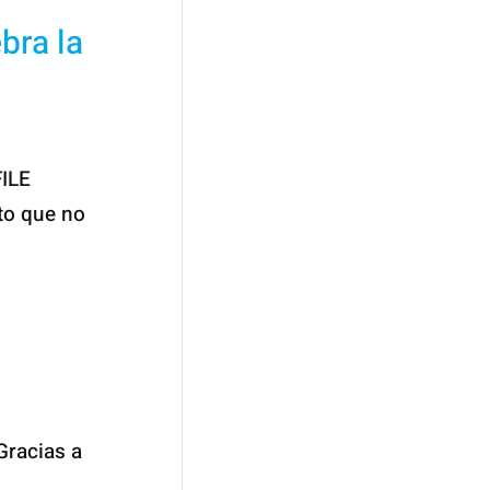
bra la
FILE
to que no
Gracias a