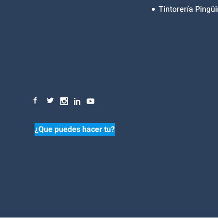
Tintorería Pingüi
¿Que puedes hacer tu?