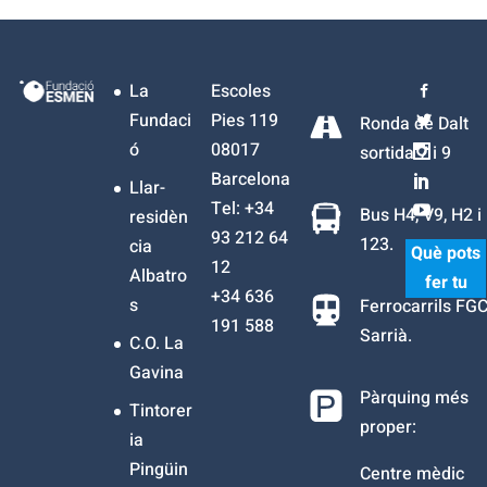
La
Escoles
Fundaci
Pies 119
Ronda de Dalt
ó
08017
sortida 7 i 9
Barcelona
Llar-
Tel: +34
Bus H4, V9, H2 i
residèn
93 212 64
123.
cia
Què pots
12
Albatro
fer tu
+34
636
s
Ferrocarrils FG
191 588
Sarrià.
C.O. La
Gavina
Pàrquing més
Tintorer
proper:
ia
Pingüin
Centre mèdic