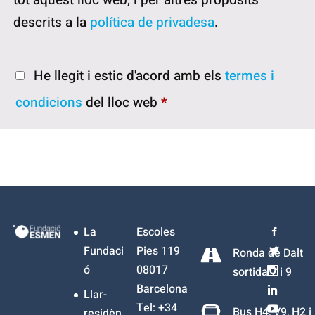
descrits a la
política de privadesa
.
He llegit i estic d'acord amb els
termes i
condicions
del lloc web
*
La
Escoles
Fundaci
Pies 119
Ronda de Dalt
ó
08017
sortida 7 i 9
Barcelona
Llar-
Tel: +34
Bus H4, V9, H2 i
residèn