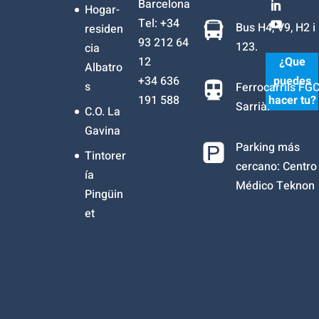
Barcelona
Hogar-
Tel: +34
Bus H4, V9, H2 i
residen
93 212 64
123.
cia
12
¿Que
Albatro
+34
636
puedes
s
Ferrocarrils FG
191 588
hacer tu?
Sarrià.
C.O. La
Gavina
Parking más
Tintorer
cercano: Centro
ía
Médico Teknon
Pingüin
et