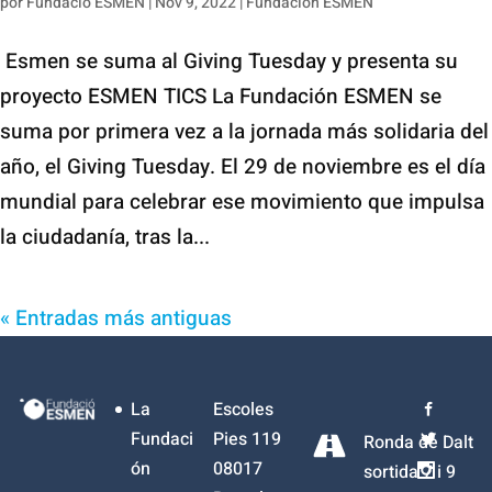
por
Fundació ESMEN
|
Nov 9, 2022
|
Fundación ESMEN
Esmen se suma al Giving Tuesday y presenta su
proyecto ESMEN TICS La Fundación ESMEN se
suma por primera vez a la jornada más solidaria del
año, el Giving Tuesday. El 29 de noviembre es el día
mundial para celebrar ese movimiento que impulsa
la ciudadanía, tras la...
« Entradas más antiguas
La
Escoles
Fundaci
Pies 119
Ronda de Dalt
ón
08017
sortida 7 i 9