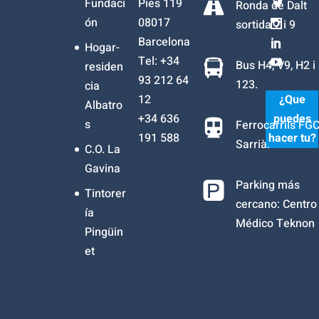
Fundaci
Pies 119
Ronda de Dalt
ón
08017
sortida 7 i 9
Barcelona
Hogar-
Tel: +34
Bus H4, V9, H2 i
residen
93 212 64
123.
cia
12
¿Que
Albatro
+34
636
puedes
s
Ferrocarrils FG
191 588
hacer tu?
Sarrià.
C.O. La
Gavina
Parking más
Tintorer
cercano: Centro
ía
Médico Teknon
Pingüin
et