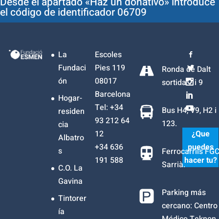
Desde el apartado «Haz un donativo» introduce
el código de identificador 06709
La
Escoles
Fundaci
Pies 119
Ronda de Dalt
ón
08017
sortida 7 i 9
Barcelona
Hogar-
Tel: +34
Bus H4, V9, H2 i
residen
93 212 64
123.
cia
12
¿Que
Albatro
+34
636
puedes
s
Ferrocarrils FG
191 588
hacer tu?
Sarrià.
C.O. La
Gavina
Parking más
Tintorer
cercano: Centro
ía